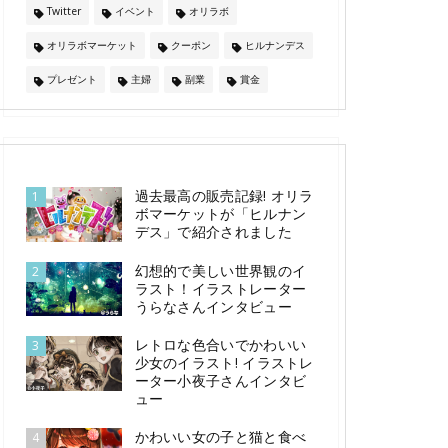
Twitter
イベント
オリラボ
オリラボマーケット
クーポン
ヒルナンデス
プレゼント
主婦
副業
賞金
過去最高の販売記録! オリラ
1
ボマーケットが「ヒルナン
デス」で紹介されました
幻想的で美しい世界観のイ
2
ラスト！イラストレーター
うらなさんインタビュー
レトロな色合いでかわいい
3
少女のイラスト! イラストレ
ーター小夜子さんインタビ
ュー
かわいい女の子と猫と食べ
4