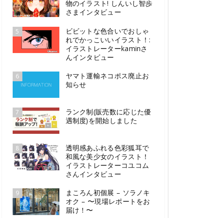
物のイラスト! しんいし智歩
さまインタビュー
ビビットな色合いでおしゃ
5
れでかっこいいイラスト！:
イラストレーターkaminさ
んインタビュー
ヤマト運輸ネコポス廃止お
6
知らせ
ランク制(販売数に応じた優
7
遇制度)を開始しました
透明感あふれる色彩狐耳で
8
和風な美少女のイラスト！
イラストレーターコユコム
さんインタビュー
まころん初個展 – ソラノキ
9
オク – 〜現場レポートをお
届け！〜