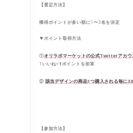
【選定方法】
獲得ポイントが多い順に1〜3名を決定
▼ポイント取得方法
①
オリラボマーケットの公式Twitterア
1いいね=
1
ポイントを加算
②
該当デザインの商品1つ購入される毎に
3
【参加方法】