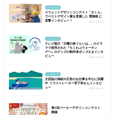
インタビュー
スウェットデザインコンテスト「さくら」
でベストデザイン賞を受賞した 雪猫様 に
直撃インタビュー！
2022-04-07
インタビュー
テレビ朝日「日曜の夜ぐらいは…」のドラ
マで使用された『ちくわぶウォーキン
グ〜』のグッズの制作者ボンゴさまインタ
ビュー
2023-04-29
インタビュー
文芸誌の挿絵や広告のお仕事を中心に活躍
中 :イラストレーター宮下和さんインタビ
ュー
2020-09-13
第4回パーカーデザインコンテスト
開催