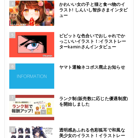
4
かわいい女の子と猫と食べ物のイ
ラスト! しんいし智歩さまインタビ
ュー
5
ビビットな色合いでおしゃれでか
っこいいイラスト！:イラストレー
ターkaminさんインタビュー
6
ヤマト運輸ネコポス廃止お知らせ
7
ランク制(販売数に応じた優遇制度)
を開始しました
8
透明感あふれる色彩狐耳で和風な
美少女のイラスト！イラストレー