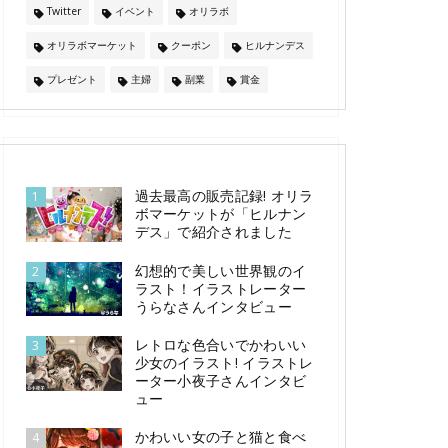
Twitter
イベント
オリラボ
オリラボマーケット
クーポン
ヒルナンデス
プレゼント
主婦
副業
賞金
過去最高の販売記録! オリラ
1
ボマーケットが「ヒルナン
デス」で紹介されました
幻想的で美しい世界観のイ
2
ラスト！イラストレーター
うらなさんインタビュー
レトロな色合いでかわいい
3
少女のイラスト! イラストレ
ーター小夜子さんインタビ
ュー
かわいい女の子と猫と食べ
4