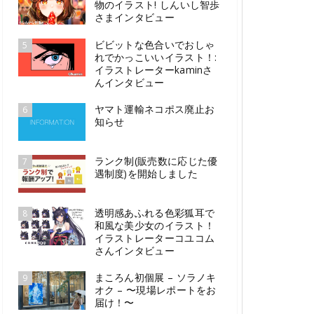
物のイラスト! しんいし智歩
さまインタビュー
ビビットな色合いでおしゃ
5
れでかっこいいイラスト！:
イラストレーターkaminさ
んインタビュー
ヤマト運輸ネコポス廃止お
6
知らせ
ランク制(販売数に応じた優
7
遇制度)を開始しました
透明感あふれる色彩狐耳で
8
和風な美少女のイラスト！
イラストレーターコユコム
さんインタビュー
まころん初個展 – ソラノキ
9
オク – 〜現場レポートをお
届け！〜