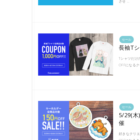
させ …
セール
長袖Tシ
Tシャツだけ
OFFになる
セール
5/29
催
好きなクリエ