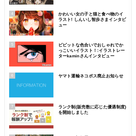
4
かわいい女の子と猫と食べ物のイ
ラスト! しんいし智歩さまインタビ
ュー
5
ビビットな色合いでおしゃれでか
っこいいイラスト！:イラストレー
ターkaminさんインタビュー
6
ヤマト運輸ネコポス廃止お知らせ
7
ランク制(販売数に応じた優遇制度)
を開始しました