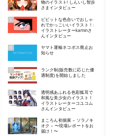
物のイラスト! しんいし智歩
さまインタビュー
ビビットな色合いでおしゃ
5
れでかっこいいイラスト！:
イラストレーターkaminさ
んインタビュー
ヤマト運輸ネコポス廃止お
6
知らせ
ランク制(販売数に応じた優
7
遇制度)を開始しました
透明感あふれる色彩狐耳で
8
和風な美少女のイラスト！
イラストレーターコユコム
さんインタビュー
まころん初個展 – ソラノキ
9
オク – 〜現場レポートをお
届け！〜