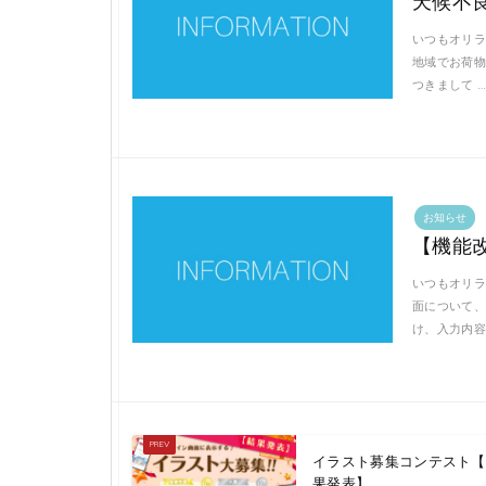
天候不
いつもオリラ
地域でお荷物
つきまして 
お知らせ
【機能
いつもオリラ
面について、
け、入力内容
イラスト募集コンテスト【
果発表】