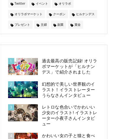
Twitter
イベント
オリラボ
オリラボマーケット
クーポン
ヒルナンデス
プレゼント
主婦
副業
賞金
過去最高の販売記録! オリラ
1
ボマーケットが「ヒルナン
デス」で紹介されました
幻想的で美しい世界観のイ
2
ラスト！イラストレーター
うらなさんインタビュー
レトロな色合いでかわいい
3
少女のイラスト! イラストレ
ーター小夜子さんインタビ
ュー
かわいい女の子と猫と食べ
4