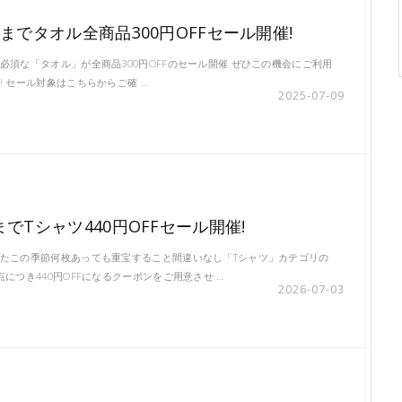
(水)までタオル全商品300円OFFセール開催!
必須な「タオル」が全商品300円OFFのセール開催 ぜひこの機会にご利用
! セール対象はこちらからご確 …
2025-07-09
火)までTシャツ440円OFFセール開催!
たこの季節何枚あっても重宝すること間違いなし「Tシャツ」カテゴリの
点につき440円OFFになるクーポンをご用意させ …
2026-07-03