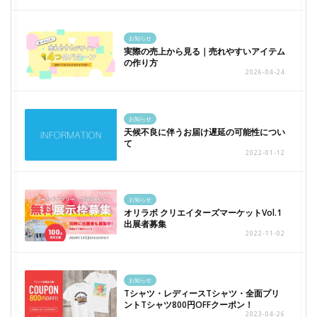
お知らせ
実際の売上から見る｜売れやすいアイテム
の作り方
2026-04-24
お知らせ
天候不良に伴うお届け遅延の可能性につい
て
2022-01-12
お知らせ
オリラボ クリエイターズマーケットVol.1
出展者募集
2022-11-02
お知らせ
Tシャツ・レディースTシャツ・全面プリ
ントTシャツ800円OFFクーポン！
2023-04-26