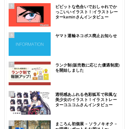
5
ビビットな色合いでおしゃれでか
っこいいイラスト！:イラストレー
ターkaminさんインタビュー
6
ヤマト運輸ネコポス廃止お知らせ
7
ランク制(販売数に応じた優遇制度)
を開始しました
8
透明感あふれる色彩狐耳で和風な
美少女のイラスト！イラストレー
ターコユコムさんインタビュー
9
まころん初個展 – ソラノキオク –
〜現場レポートをお届け！〜