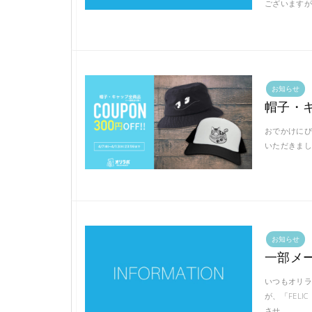
ございますが
お知らせ
帽子・キ
おでかけにぴ
いただきまし
お知らせ
一部メ
いつもオリラ
が、「FEL
させ …