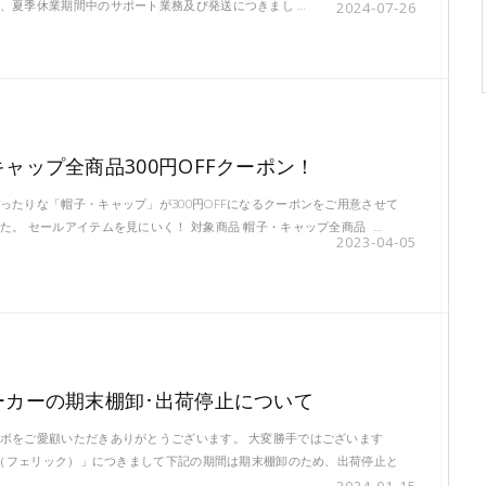
、夏季休業期間中のサポート業務及び発送につきまし …
2024-07-26
ャップ全商品300円OFFクーポン！
ったりな「帽子・キャップ」が300円OFFになるクーポンをご用意させて
た。 セールアイテムを見にいく！ 対象商品 帽子・キャップ全商品 …
2023-04-05
ーカーの期末棚卸･出荷停止について
ボをご愛顧いただきありがとうございます。 大変勝手ではございます
IC（フェリック）」につきまして下記の期間は期末棚卸のため、出荷停止と