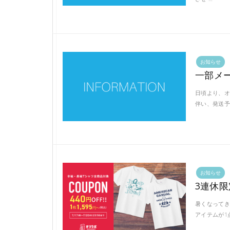
お知らせ
一部メ
日頃より、オ
伴い、発送予
お知らせ
3連休限
暑くなってき
アイテムが1