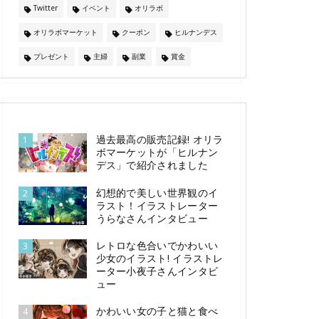
Twitter
イベント
オリラボ
オリラボマーケット
クーポン
ヒルナンデス
プレゼント
主婦
副業
賞金
過去最高の販売記録! オリラ
1
ボマーケットが「ヒルナン
デス」で紹介されました
幻想的で美しい世界観のイ
2
ラスト！イラストレーター
うらなさんインタビュー
レトロな色合いでかわいい
3
少女のイラスト! イラストレ
ーター小夜子さんインタビ
ュー
かわいい女の子と猫と食べ
4