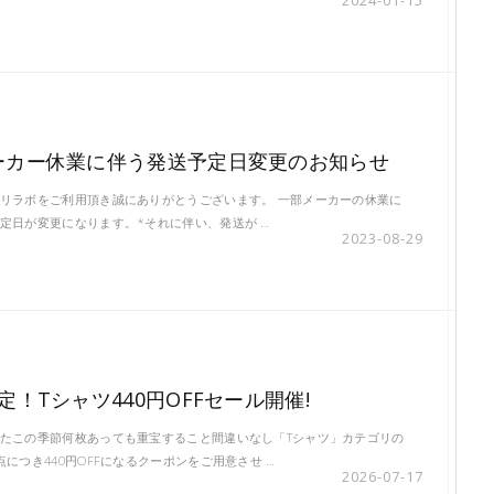
2024-01-15
ーカー休業に伴う発送予定日変更のお知らせ
リラボをご利用頂き誠にありがとうございます。 一部メーカーの休業に
定日が変更になります。*それに伴い、発送が …
2023-08-29
定！Tシャツ440円OFFセール開催!
たこの季節何枚あっても重宝すること間違いなし「Tシャツ」カテゴリの
点につき440円OFFになるクーポンをご用意させ …
2026-07-17