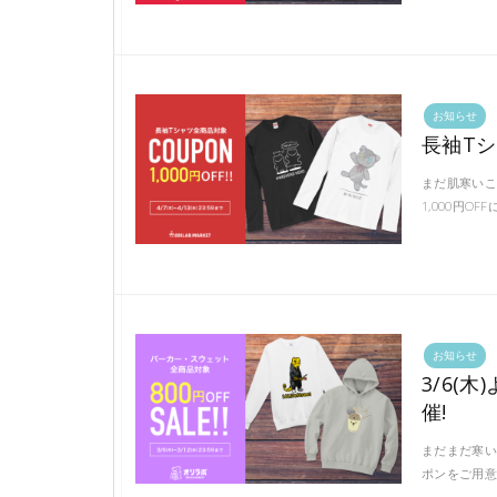
お知らせ
長袖Tシ
まだ肌寒いこ
1,000円O
お知らせ
3/6(
催!
まだまだ寒い
ポンをご用意