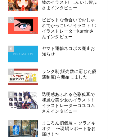
物のイラスト! しんいし智歩
さまインタビュー
ビビットな色合いでおしゃ
5
れでかっこいいイラスト！:
イラストレーターkaminさ
んインタビュー
ヤマト運輸ネコポス廃止お
6
知らせ
ランク制(販売数に応じた優
7
遇制度)を開始しました
透明感あふれる色彩狐耳で
8
和風な美少女のイラスト！
イラストレーターコユコム
さんインタビュー
まころん初個展 – ソラノキ
9
オク – 〜現場レポートをお
届け！〜