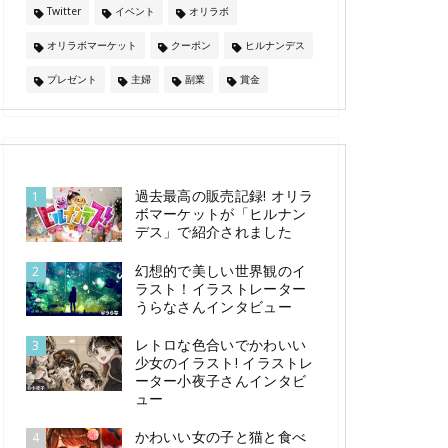
Twitter
イベント
オリラボ
オリラボマーケット
クーポン
ヒルナンデス
プレゼント
主婦
副業
賞金
過去最高の販売記録! オリラ
1
ボマーケットが「ヒルナン
デス」で紹介されました
幻想的で美しい世界観のイ
2
ラスト！イラストレーター
うらなさんインタビュー
レトロな色合いでかわいい
3
少女のイラスト! イラストレ
ーター小夜子さんインタビ
ュー
かわいい女の子と猫と食べ
4