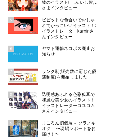
物のイラスト! しんいし智歩
さまインタビュー
ビビットな色合いでおしゃ
5
れでかっこいいイラスト！:
イラストレーターkaminさ
んインタビュー
ヤマト運輸ネコポス廃止お
6
知らせ
ランク制(販売数に応じた優
7
遇制度)を開始しました
透明感あふれる色彩狐耳で
8
和風な美少女のイラスト！
イラストレーターコユコム
さんインタビュー
まころん初個展 – ソラノキ
9
オク – 〜現場レポートをお
届け！〜