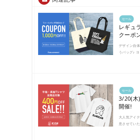
セール
レギュラ
クーポン
デザイン自体
うバッグ♪ 
セール
3/20
開催!
大人気アイテ
意させていた