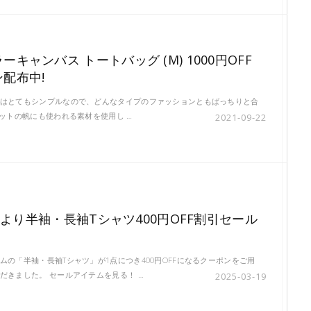
ーキャンバス トートバッグ (M) 1000円OFF
配布中!
はとてもシンプルなので、どんなタイプのファッションともばっちりと合
ヨットの帆にも使われる素材を使用し …
2021-09-22
(木)より半袖・長袖Tシャツ400円OFF割引セール
ムの「半袖・長袖Tシャツ」が1点につき400円OFFになるクーポンをご用
だきました。 セールアイテムを見る！ …
2025-03-19